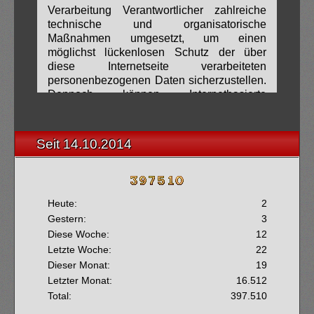
Verarbeitung Verantwortlicher zahlreiche
technische und organisatorische
Maßnahmen umgesetzt, um einen
möglichst lückenlosen Schutz der über
diese Internetseite verarbeiteten
personenbezogenen Daten sicherzustellen.
Dennoch können Internetbasierte
Datenübertragungen grundsätzlich
Sicherheitslücken aufweisen, sodass ein
absoluter Schutz nicht gewährleistet
Seit 14.10.2014
werden kann. Aus diesem Grund steht es
jeder betroffenen Person frei,
personenbezogene Daten auch auf
alternativen Wegen, beispielsweise
Heute:
2
telefonisch, an uns zu übermitteln.
Gestern:
3
1. Begriffsbestimmungen
Diese Woche:
12
Letzte Woche:
Die Datenschutzerklärung der Rainer
22
Priesnitz beruht auf den Begrifflichkeiten,
Dieser Monat:
19
die durch den Europäischen Richtlinien-
Letzter Monat:
16.512
und Verordnungsgeber beim Erlass der
Total:
397.510
Datenschutz-Grundverordnung (DS-GVO)